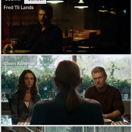
Fred Til Lands
P. +45 2656 7316‬
E. martinmunchdop@gmail.com
© Martin Munch
2026
IMDB
LinkedIn
Instagram
Ulven Kommer